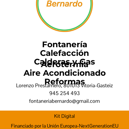
Fontanería
Calefacción
Calderas y Gas
Aerotermia
Aire Acondicionado
Reformas
Lorenzo Prestamero, 8
01013 Vitoria-Gasteiz
945 254 493
fontaneriabernardo@gmail.com
Kit Digital
Financiado por la Unión Europea-NextGenerationEU