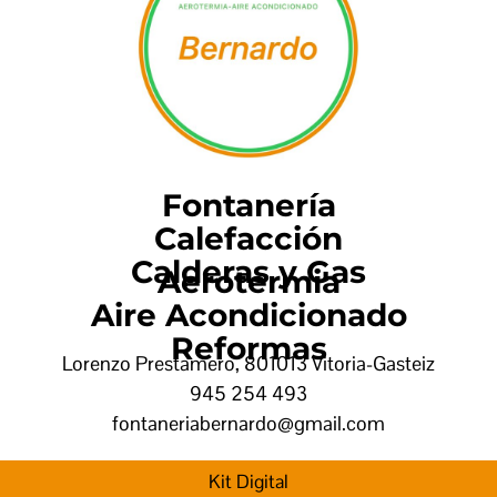
Fontanería
Calefacción
Calderas y Gas
Aerotermia
Aire Acondicionado
Reformas
Lorenzo Prestamero, 8
01013 Vitoria-Gasteiz
945 254 493
fontaneriabernardo@gmail.com
Kit Digital