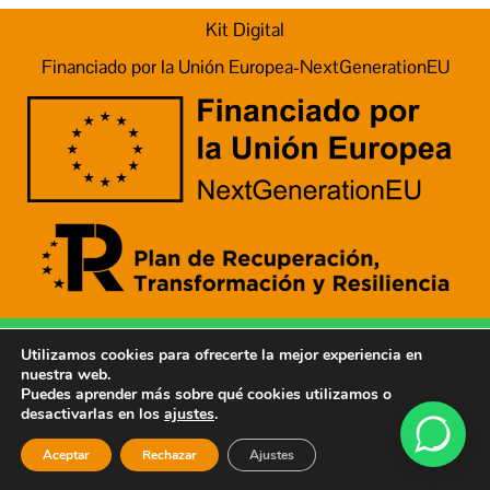
Kit Digital
Financiado por la Unión Europea-NextGenerationEU
© 2026 Fontanería Bernardo
Utilizamos cookies para ofrecerte la mejor experiencia en
nuestra web.
Aviso Legal
Puedes aprender más sobre qué cookies utilizamos o
desactivarlas en los
ajustes
.
Política de Privacidad
Política de Cookies
Aceptar
Rechazar
Ajustes