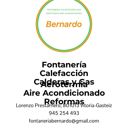
Fontanería
Calefacción
Calderas y Gas
Aerotermia
Aire Acondicionado
Reformas
Lorenzo Prestamero, 8
01013 Vitoria-Gasteiz
945 254 493
fontaneriabernardo@gmail.com