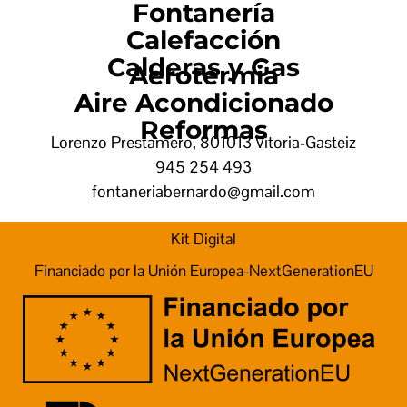
Fontanería
Calefacción
Calderas y Gas
Aerotermia
Aire Acondicionado
Reformas
Lorenzo Prestamero, 8
01013 Vitoria-Gasteiz
945 254 493
fontaneriabernardo@gmail.com
Kit Digital
Financiado por la Unión Europea-NextGenerationEU