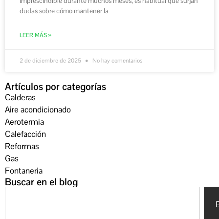
imprescindible durante muchos meses, es habitual que surjan
dudas sobre cómo mantener la
LEER MÁS »
2 de diciembre de 2025
No hay comentarios
Artículos por categorías
Calderas
Aire acondicionado
Aerotermia
Calefacción
Reformas
Gas
Fontaneria
Buscar en el blog