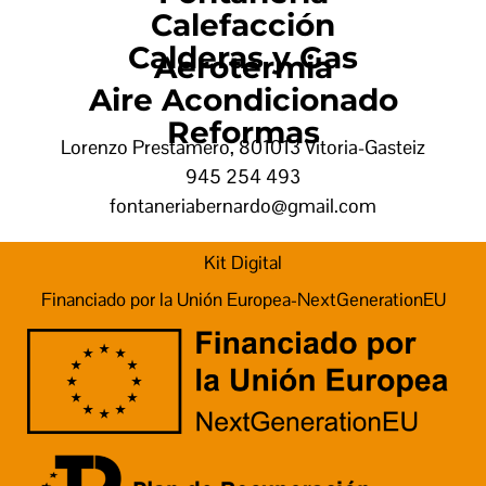
Calefacción
Calderas y Gas
Aerotermia
Aire Acondicionado
Reformas
Lorenzo Prestamero, 8
01013 Vitoria-Gasteiz
945 254 493
fontaneriabernardo@gmail.com
Kit Digital
Financiado por la Unión Europea-NextGenerationEU